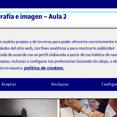
grafía e imagen – Aula 2
ActiFolios
Ay
os
cookies
propias y de terceros para poder ofrecerte correctamente t
dades del sitio web, con fines analíticos y para mostrarte publicidad
zada de acuerdo con un perfil elaborado a partir de tus hábitos de na
eptar, rechazar o configurar tus preferencias haciendo clic abajo, u 
ón en nuestra
política de cookies.
PEC2 – Fotografía escenificada – Memorias
o por
Publicado por
Publicado por
Publicado por
Carla Alexandra Miralles Palmero
Folio
Aceptar
Rechazar
Configu
 Dietario digital
Visibilidad:
Fecha de publicación
5 noviembre, 2025 8:25 pm
en PEC2 – Fotografía escenificada – Memorias
Visibilidad:
Fecha de publicació
15 septie
Pública
-
5 Nov 2025
-
2 comentarios
Pública
-
8 Sep 2021