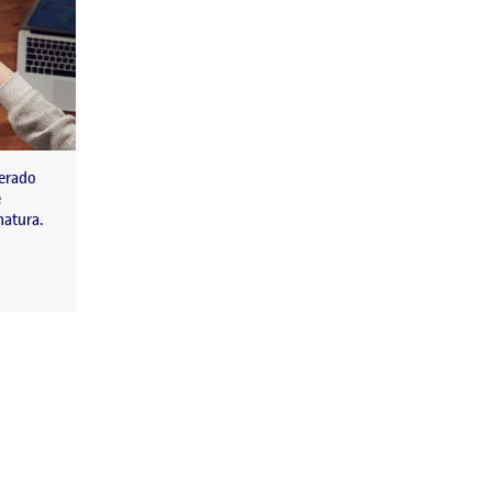
nerado
e
natura.