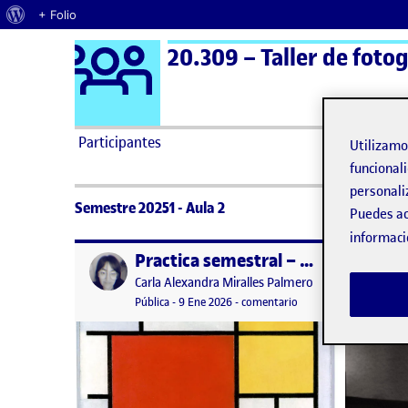
Acerca de WordPress
+ Folio
Logo Ágora
20.309 – Taller de foto
Saltar al contenido
Participantes
Utilizam
funcionali
personali
Semestre 20251 - Aula 2
Puedes ac
informaci
Practica semestral – Dietario digital
Publicado por
Publicad
Publicado por
Carla Alexandra Miralles Palmero
Visibilidad:
Fecha de publicación
en Practica semestral –
Pública
-
9 Ene 2026
-
comentario